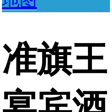
地图
准旗王
宴宾酒